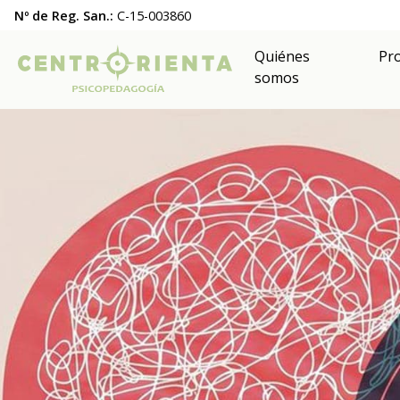
Nº de Reg. San.:
C-15-003860
Quiénes
Pr
somos