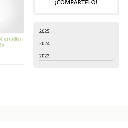
¡COMPÁRTELO!
2025
é estudiar?
2024
ón?
2022
 logopedia en Ferrol